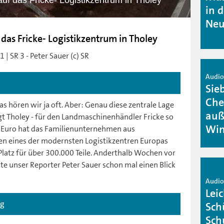
auf das Fricke- Logistikzentrum in Tholey
in 
Neu
 das Fricke- Logistikzentrum in Tholey
| SR 3 - Peter Sauer (c) SR
Audio 
Sie
Che
s hören wir ja oft. Aber: Genau diese zentrale Lage
auß
t Tholey - für den Landmaschinenhändler Fricke so
Win
n Euro hat das Familienunternehmen aus
n eines der modernsten Logistikzentren Europas
Platz für über 300.000 Teile. Anderthalb Wochen vor
nte unser Reporter Peter Sauer schon mal einen Blick
Audio 
Lei
ag
Sch
Sch