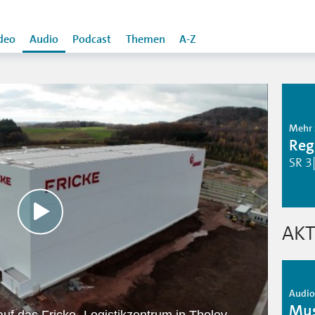
deo
Audio
Podcast
Themen
A-Z
Mehr 
Reg
SR 3
AKT
Audio 
Mus