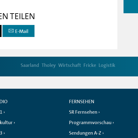
EN TEILEN
E-Mail
Saarland
Tholey
Wirtschaft
Fricke
Logistik
DIO
FERNSEHEN
 1
SR Fernsehen
kultur
Programmvorschau
 3
Sendungen A-Z