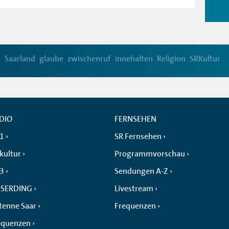
Saarland
glaube
zwischenruf
innehalten
Religion
SRKultur
DIO
FERNSEHEN
 1
SR Fernsehen
kultur
Programmvorschau
 3
Sendungen A-Z
SERDING
Livestream
tenne Saar
Frequenzen
equenzen