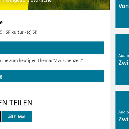
n Gutgesell, ev.Kirche
Von
he
| SR kultur - (c) SR
Audio 
irche zum heutigen Thema: "Zwischenzeit"
Zwi
ag
EN TEILEN
Audio 
E-Mail
Zwi