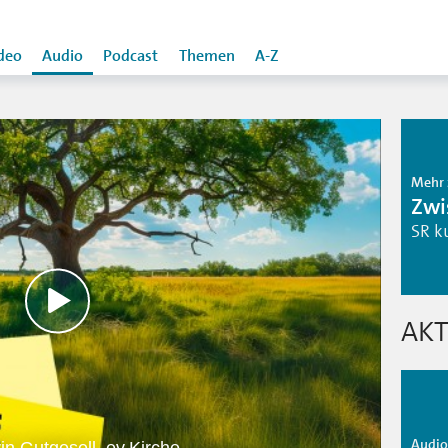
deo
Audio
Podcast
Themen
A-Z
Mehr 
Zwi
SR k
AKT
Audio 