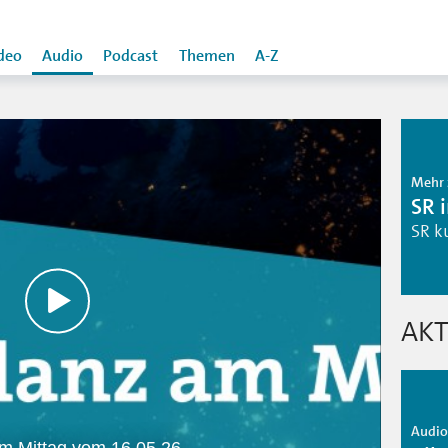
deo
Audio
Podcast
Themen
A-Z
Mehr 
SR 
SR k
AKT
Audio 