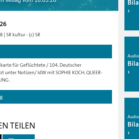
am Mittag vom 16.05.26
Bil
.26
| SR kultur - (c) SR
Audio 
Bil
karte für Geflüchtete / 104. Deutscher
ot unter Notizen/ IdW mit SOPHIE KOCH, QUEER-
UNG .
ag
Audio 
Bil
EN TEILEN