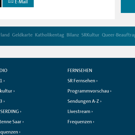
E-Mail
rland
Geldkarte
Katholikentag
Bilanz
SRKultur
Queer-Beauftra
DIO
FERNSEHEN
 1
SR Fernsehen
kultur
Programmvorschau
 3
Sendungen A-Z
SERDING
Livestream
tenne Saar
Frequenzen
equenzen