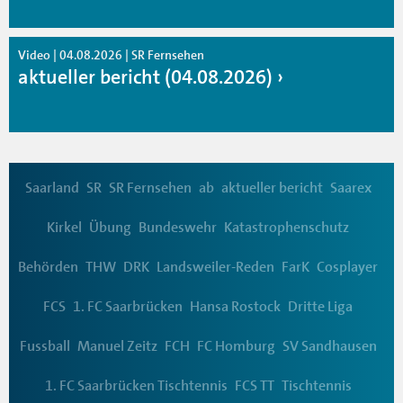
Video | 04.08.2026 | SR Fernsehen
aktueller bericht (04.08.2026)
Saarland
SR
SR Fernsehen
ab
aktueller bericht
Saarex
Kirkel
Übung
Bundeswehr
Katastrophenschutz
Behörden
THW
DRK
Landsweiler-Reden
FarK
Cosplayer
FCS
1. FC Saarbrücken
Hansa Rostock
Dritte Liga
Fussball
Manuel Zeitz
FCH
FC Homburg
SV Sandhausen
1. FC Saarbrücken Tischtennis
FCS TT
Tischtennis