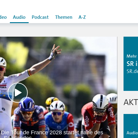
deo
Audio
Podcast
Themen
A-Z
Mehr 
SR 
SR.d
AKT
 Die Tour de France 2028 startet nahe des
Audio 