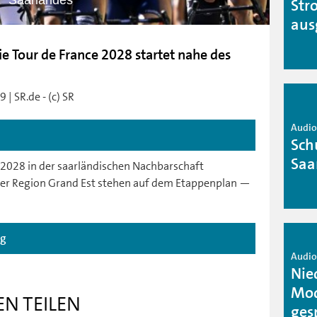
Saarlandes
Str
aus
ie Tour de France 2028 startet nahe des
| SR.de - (c) SR
Audio 
Sch
Saa
 2028 in der saarländischen Nachbarschaft
n der Region Grand Est stehen auf dem Etappenplan —
ag
Audio 
Nie
Mod
EN TEILEN
ges