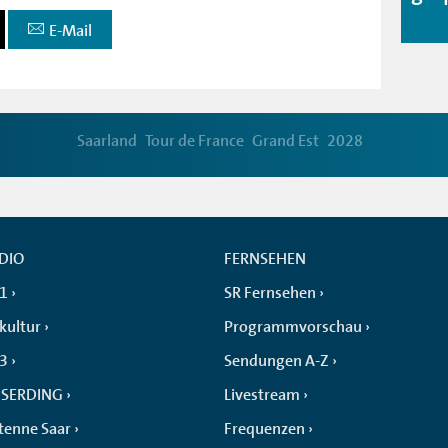
E-Mail
Saarland
Tour de France
Grand Est
2028
DIO
FERNSEHEN
 1
SR Fernsehen
kultur
Programmvorschau
 3
Sendungen A-Z
SERDING
Livestream
tenne Saar
Frequenzen