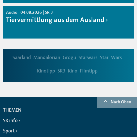
Audio | 04.08.2026 | SR 3
Tiervermittlung aus dem Ausland
Saarland
Mandalorian
Grogu
Starwars
Star
Wars
Kinotipp
SR3
Kino
Filmtipp
Nach Oben
THEMEN
SR info
Sport