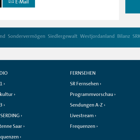
E-Mail
and
Sondervermögen
Siedlergewalt
Westjordanland
Bilanz
SRK
DIO
FERNSEHEN
 1
SR Fernsehen
kultur
Programmvorschau
 3
Sendungen A-Z
SERDING
Livestream
tenne Saar
Frequenzen
equenzen