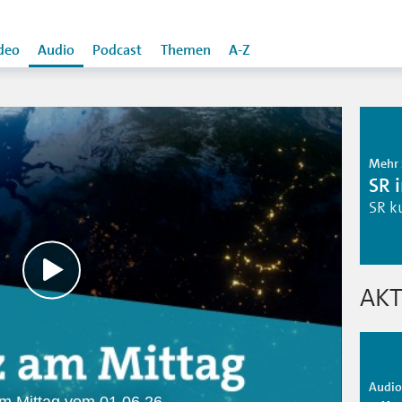
deo
Audio
Podcast
Themen
A-Z
Mehr 
SR 
SR k
AKT
Audio 