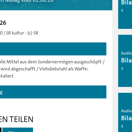
am Mittag vom 01.06.26
Bil
.26
| SR kultur - (c) SR
Audio 
Bil
 alle Mittel aus dem Sondervermögen ausgeschöpft /
wird abgeschafft / Viehdiebstahl als Waffe:
aliert.
ag
Audio 
Bil
EN TEILEN