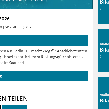
m Abend vom 02.06.2026
Bil
.2026
| SR kultur - (c) SR
Audio 
Bil
nen aus Berlin - EU macht Weg für Abschiebezentren
eg - Israel exportiert mehr Rüstungsgüter als jemals
se im Saarland
ag
Audio 
EN TEILEN
Bil