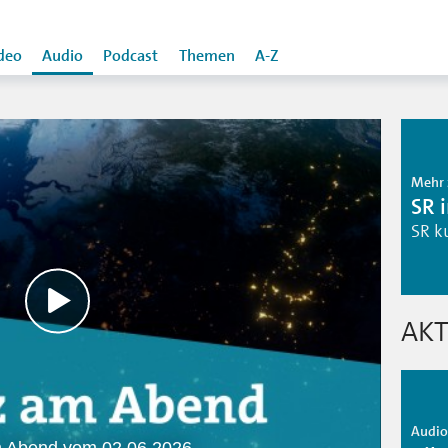
deo
Audio
Podcast
Themen
A-Z
Mehr 
SR 
SR k
AKT
Audio 