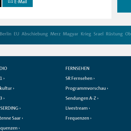
E-Mail
Berlin
EU
Abschiebung
Merz
Magyar
Krieg
Srael
Rüstung
Ob
DIO
FERNSEHEN
 1
SR Fernsehen
kultur
Programmvorschau
 3
Sendungen A-Z
SERDING
Livestream
tenne Saar
Frequenzen
equenzen