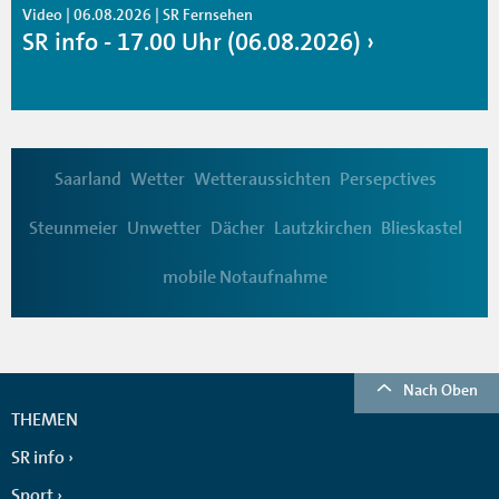
Video | 06.08.2026 | SR Fernsehen
SR info - 17.00 Uhr (06.08.2026)
Saarland
Wetter
Wetteraussichten
Persepctives
Steunmeier
Unwetter
Dächer
Lautzkirchen
Blieskastel
mobile Notaufnahme
Nach Oben
THEMEN
SR info
Sport