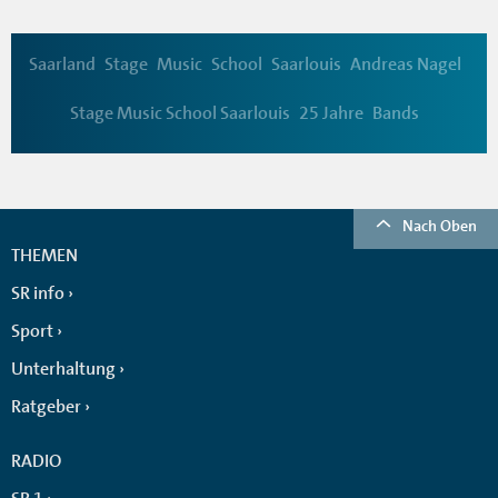
Saarland
Stage
Music
School
Saarlouis
Andreas Nagel
Stage Music School Saarlouis
25 Jahre
Bands
Nach Oben
THEMEN
SR info
Sport
Unterhaltung
Ratgeber
RADIO