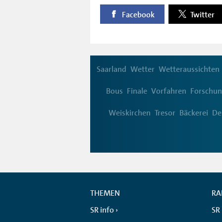
Facebook
Twitter
Saarland
Wetter
Wetteraussichten
Bous
Finale
Vorfahren
Forschu
Weiskirchen
Tresor
Bäckerei
De
THEMEN
RA
SR info
SR