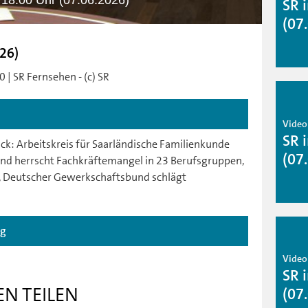
- 18.00 Uhr (07.06.2026)
SR 
(07
026)
 | SR Fernsehen - (c) SR
Video
SR 
k: Arbeitskreis für Saarländische Familienkunde
(07
land herrscht Fachkräftemangel in 23 Berufsgruppen,
t, Deutscher Gewerkschaftsbund schlägt
ag
Video
SR 
EN TEILEN
(07