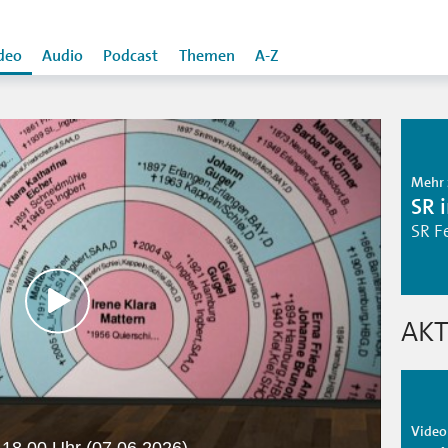
deo
Audio
Podcast
Themen
A-Z
Mehr 
SR 
SR F
AKT
Video