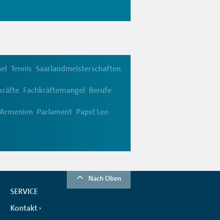
ael
Tennis
Saarlandmeisterschaften
kräfte
Fachkräftemangel
Berufe
Armenien
Parlament
Papst Leo
Nach Oben
SERVICE
Kontakt