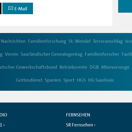
E-Mail
Nachrichten
Familienforschung
St. Wendel
Terroranschlag
Isr
ng
Verein
Saarländischer Genealogentag
Familienforscher
Fach
utscher Gewerkschaftsbund
Betriebsrente
DGB
Altervorsorge
Gottesdienst
Spanien
Sport
HGS
HG Saarlouis
DIO
FERNSEHEN
 1
SR Fernsehen