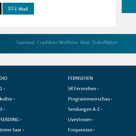
E-Mail
Saarland
Crashkurs Weltkino
Kino
Dokufiktion
DIO
FERNSEHEN
 1
SR Fernsehen
kultur
Programmvorschau
 3
Sendungen A-Z
SERDING
Livestream
tenne Saar
Frequenzen