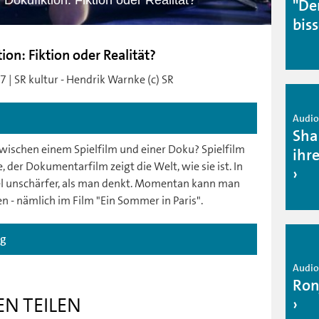
Dokufiktion: Fiktion oder Realität?
"De
bis
on: Fiktion oder Realität?
 | SR kultur - Hendrik Warnke (c) SR
Audio 
Sha
zwischen einem Spielfilm und einer Doku? Spielfilm
ihr
 der Dokumentarfilm zeigt die Welt, wie sie ist. In
iel unschärfer, als man denkt. Momentan kann man
 - nämlich im Film "Ein Sommer in Paris".
ag
Audio 
Ron
EN TEILEN