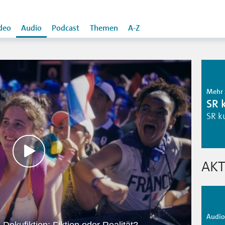
deo
Audio
Podcast
Themen
A-Z
Mehr 
SR 
SR k
AKT
Audio 