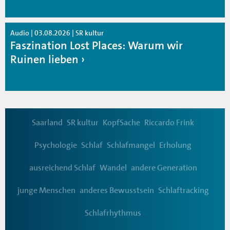
Audio | 03.08.2026 | SR kultur
Faszination Lost Places: Warum wir
Ruinen lieben
Saarland
SR kultur
KopfSache
Riccardo Frink
Psychologie
Schlaf
Schlafmangel
Erholung
ausreichend Schlaf
Wandel
andere Generation
junge Menschen
anderes Bewusstsein
Schlaftracking
Schlafrhythmus