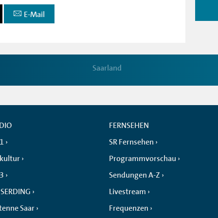
E-Mail
Saarland
DIO
FERNSEHEN
 1
SR Fernsehen
kultur
Programmvorschau
 3
Sendungen A-Z
SERDING
Livestream
tenne Saar
Frequenzen