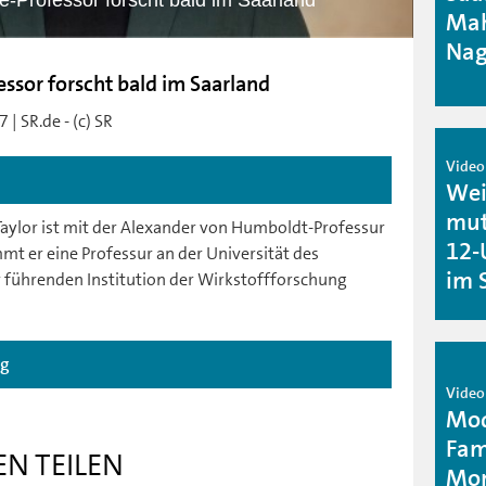
ie-Professor forscht bald im Saarland
Mah
Nag
essor forscht bald im Saarland
| SR.de - (c) SR
Video 
Wei
mut
aylor ist mit der Alexander von Humboldt-Professur
12-
 er eine Professur an der Universität des
im 
er führenden Institution der Wirkstoffforschung
ag
Video 
Mod
Fam
EN TEILEN
Mon