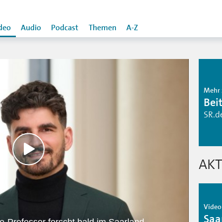
deo
Audio
Podcast
Themen
A-Z
Mehr 
Bei
SR.d
AKT
Video 
Saa