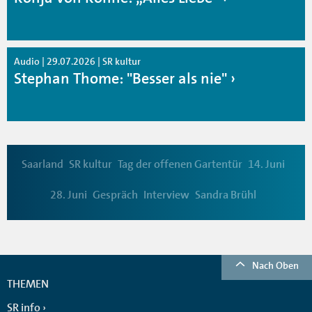
Audio | 29.07.2026 | SR kultur
Stephan Thome: "Besser als nie"
Saarland
SR kultur
Tag der offenen Gartentür
14. Juni
28. Juni
Gespräch
Interview
Sandra Brühl
Nach Oben
THEMEN
SR info