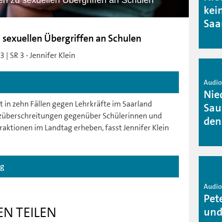
en zu sexuellen Übergriffen an Schulen
kei
Saa
 sexuellen Übergriffen an Schulen
| SR 3 - Jennifer Klein
Audio 
Nie
t in zehn Fällen gegen Lehrkräfte im Saarland
Sau
enzüberschreitungen gegenüber Schülerinnen und
den
aktionen im Landtag erheben, fasst Jennifer Klein
ag
Audio 
Pet
EN TEILEN
und