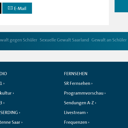
E-Mail
ewalt gegen Schüler
Sexuelle Gewalt Saarland
Gewalt an Schüler
DIO
FERNSEHEN
 1
SR Fernsehen
kultur
Programmvorschau
 3
Sendungen A-Z
SERDING
Livestream
tenne Saar
Frequenzen