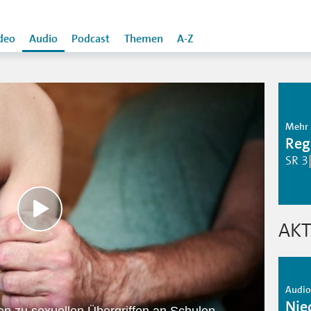
deo
Audio
Podcast
Themen
A-Z
Mehr 
Reg
SR 3
AKT
Audio 
Nie