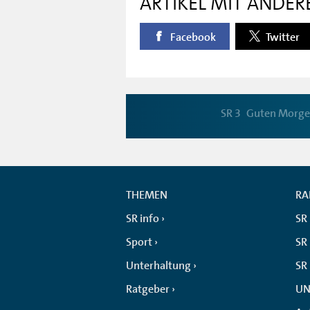
ARTIKEL MIT ANDER
Facebook
Twitter
SR 3
Guten Morg
THEMEN
RA
SR info
SR
Sport
SR 
Unterhaltung
SR
Ratgeber
UN