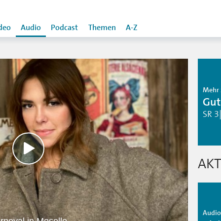
deo
Audio
Podcast
Themen
A-Z
Mehr 
Gut
SR 3
AKT
Audio 