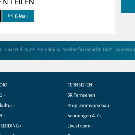
EN TEILEN
E-Mail
en
Faasend 2020
Premabüba
Weiberfassenacht
Bütt
Dunkerqu
DIO
FERNSEHEN
 1
SR Fernsehen
kultur
Programmvorschau
 3
Sendungen A-Z
SERDING
Livestream