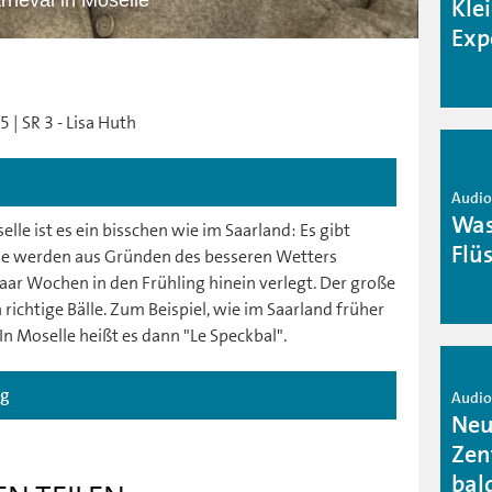
rneval in Moselle
Kle
Exp
 | SR 3 - Lisa Huth
Audio 
Was
le ist es ein bisschen wie im Saarland: Es gibt
Flü
e werden aus Gründen des besseren Wetters
aar Wochen in den Frühling hinein verlegt. Der große
 richtige Bälle. Zum Beispiel, wie im Saarland früher
 In Moselle heißt es dann "Le Speckbal".
ag
Audio 
Neu
Zen
bal