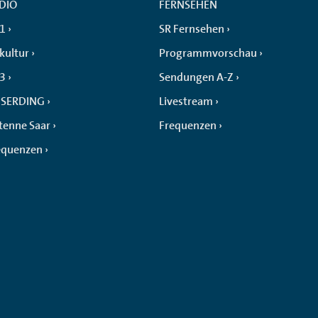
DIO
FERNSEHEN
 1
SR Fernsehen
kultur
Programmvorschau
 3
Sendungen A-Z
SERDING
Livestream
tenne Saar
Frequenzen
equenzen