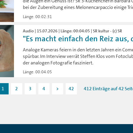
die Augen ein Genuss ist? SR 3-Küchenchefin Barbara G
bei der Zubereitung eines Melonencarpaccio einige Tric
Länge: 00:02:31
Audio | 15.07.2026 | Länge: 00:04:05 | SR kultur - (c) SR
"Es macht einfach den Reiz aus, d
Analoge Kameras feiern in den letzten Jahren ein Come
spürbar. Im Interview verrät Steffen Klos vom Fotocl
der analogen Fotografie fasziniert.
Länge: 00:04:05
1
2
3
4
>
42
412 Einträge auf 42 Sei