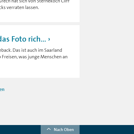
rech hat sich von Sternekoch Cliff
ks verraten lassen.
as Foto rich...
back. Das ist auch im Saarland
ub Freisen, was junge Menschen an
ten
Nach Oben