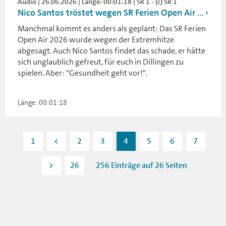
Audio | 26.06.2026 | Länge: 00:01:18 | SR 1 - (c) SR 1
Nico Santos tröstet wegen SR Ferien Open Air ...
Manchmal kommt es anders als geplant: Das SR Ferien
Open Air 2026 wurde wegen der Extremhitze
abgesagt. Auch Nico Santos findet das schade, er hätte
sich unglaublich gefreut, für euch in Dillingen zu
spielen. Aber: "Gesundheit geht vor!".
Länge: 00:01:18
1
<
2
3
4
5
6
7
>
26
256 Einträge auf 26 Seiten