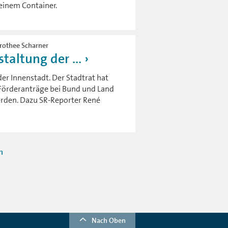
 einem Container.
orothee Scharner
taltung der ...
er Innenstadt. Der Stadtrat hat
Förderanträge bei Bund und Land
werden. Dazu SR-Reporter René
n
Nach Oben