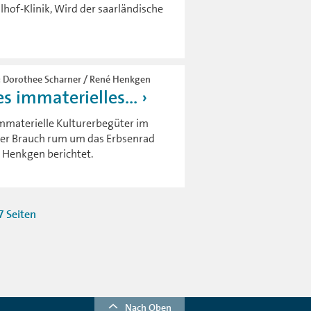
lhof-Klinik, Wird der saarländische
h: Dorothee Scharner / René Henkgen
 immaterielles...
immaterielle Kulturerbegüter im
der Brauch rum um das Erbsenrad
 Henkgen berichtet.
7 Seiten
Nach Oben