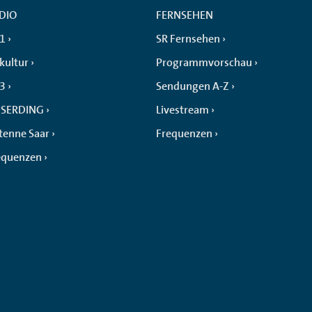
DIO
FERNSEHEN
 1
SR Fernsehen
kultur
Programmvorschau
 3
Sendungen A-Z
SERDING
Livestream
tenne Saar
Frequenzen
equenzen