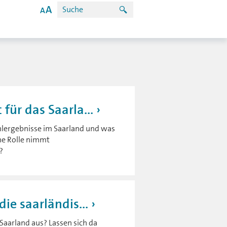
ür das Saarla...
hlergebnisse im Saarland und was
he Rolle nimmt
?
ie saarländis...
aarland aus? Lassen sich da