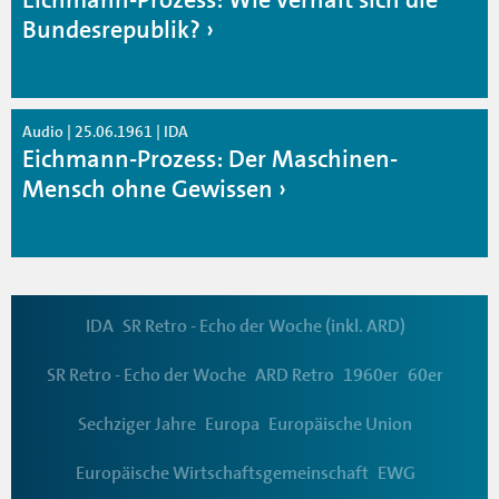
Bundesrepublik?
Audio | 25.06.1961 | IDA
Eichmann-Prozess: Der Maschinen-
Mensch ohne Gewissen
IDA
SR Retro - Echo der Woche (inkl. ARD)
SR Retro - Echo der Woche
ARD Retro
1960er
60er
Sechziger Jahre
Europa
Europäische Union
Europäische Wirtschaftsgemeinschaft
EWG