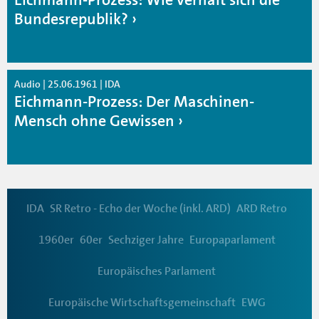
Bundesrepublik?
Audio | 25.06.1961 | IDA
Eichmann-Prozess: Der Maschinen-
Mensch ohne Gewissen
IDA
SR Retro - Echo der Woche (inkl. ARD)
ARD Retro
1960er
60er
Sechziger Jahre
Europaparlament
Europäisches Parlament
Europäische Wirtschaftsgemeinschaft
EWG