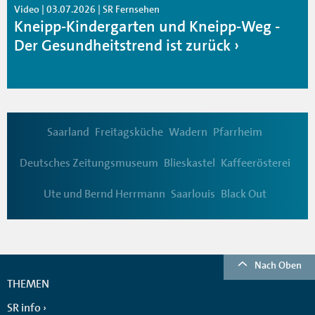
Video | 03.07.2026 | SR Fernsehen
Kneipp-Kindergarten und Kneipp-Weg -
Der Gesundheitstrend ist zurück
Saarland
Freitagsküche
Wadern
Pfarrheim
Deutsches Zeitungsmuseum
Blieskastel
Kaffeerösterei
Ute und Bernd Herrmann
Saarlouis
Black Out
Nach Oben
THEMEN
SR info