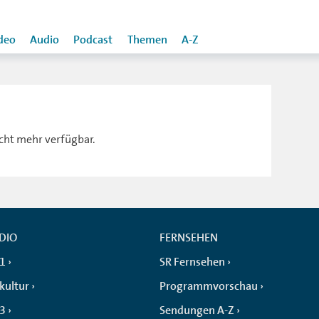
deo
Audio
Podcast
Themen
A-Z
icht mehr verfügbar.
DIO
FERNSEHEN
 1
SR Fernsehen
kultur
Programmvorschau
 3
Sendungen A-Z