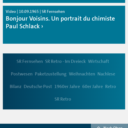
Video | 10.09.1965 | SR Fernsehen
Bonjour Voisins. Un portrait du chimiste
Paul Schlack
SR Fernsehen
SR Retro - Im Dreieck
Wirtschaft
Postwesen
Paketzustellung
Weihnachten
Nachlese
Bilanz
Deutsche Post
1960er Jahre
60er Jahre
Retro
SR Retro
Nach Oben