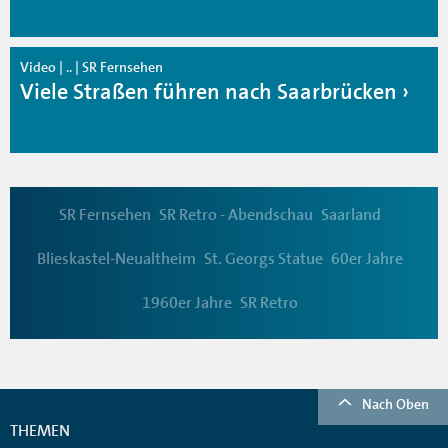
Video | .. | SR Fernsehen
Viele Straßen führen nach Saarbrücken
SR Fernsehen
SR Retro - Abendschau
Saarland
Blieskastel-Neualtheim
St. Georgs Statue
60er Jahre
1960er Jahre
SR Retro
Nach Oben
THEMEN