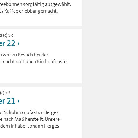
ffeebohnen sorgfältig ausgewählt,
ts Kaffee erlebbar gemacht.
i (c) SR
r 22
i war zu Besuch bei der
s macht dort auch Kirchenfenster
(c) SR
r 21
 zur Schuhmanufaktur Herges,
e nach Maß herstellt. Unsere
t dem Inhaber Johann Herges