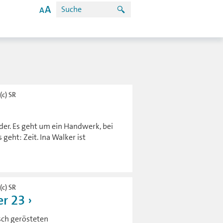
(c) SR
der. Es geht um ein Handwerk, bei
eht: Zeit. Ina Walker ist
(c) SR
r 23
sch gerösteten