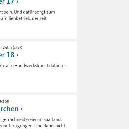
r 17
mt sein. Und dafür sorgt zum
amilienbetrieb, der seit
l Delin (c) SR
r 18
chte alte Handwerkskunst dahinter!
(c) SR
ürchen
nigen Schneidereien m Saarland,
euanfertigungen. Und dabei nicht