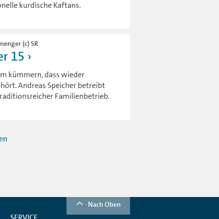
nelle kurdische Kaftans.
menger (c) SR
r 15
arum kümmern, dass wieder
ört. Andreas Speicher betreibt
traditionsreicher Familienbetrieb.
ten
Nach Oben
SERVICE