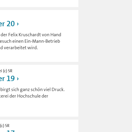
r 20
 der Felix Kruschardt von Hand
 Besuch einen Ein-Mann-Betrieb
d verarbeitet wird.
i (c) SR
r 19
rgt sich ganz schön viel Druck.
kerei der Hochschule der
(c) SR