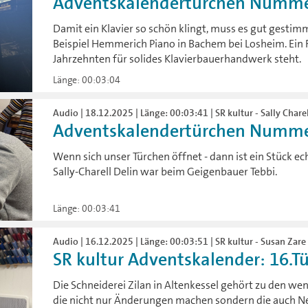
Adventskalendertürchen Numme
Damit ein Klavier so schön klingt, muss es gut gestim
Beispiel Hemmerich Piano in Bachem bei Losheim. Ein F
Jahrzehnten für solides Klavierbauerhandwerk steht.
Länge: 00:03:04
Audio | 18.12.2025 | Länge: 00:03:41 | SR kultur - Sally Charel
Adventskalendertürchen Numme
Wenn sich unser Türchen öffnet - dann ist ein Stück e
Sally-Charell Delin war beim Geigenbauer Tebbi.
Länge: 00:03:41
Audio | 16.12.2025 | Länge: 00:03:51 | SR kultur - Susan Zare 
SR kultur Adventskalender: 16.T
Die Schneiderei Zilan in Altenkessel gehört zu den we
die nicht nur Änderungen machen sondern die auch N