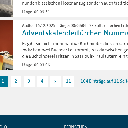
nur den klassischen Hosenanzug sondern auch traditio
Länge: 00:03:51
Audio | 15.12.2025 | Länge: 00:03:06 | SR kultur - Jochen Erd
Adventskalendertürchen Numme
Es gibt sie nicht mehr häufig: Buchbinder, die sich d
zwischen zwei Buchdeckel kommt, was dazwischen geh
die Buchbinderei Fritzen in Saarlouis-Fraulautern, ein 
Länge: 00:03:06
1
2
3
4
>
11
104 Einträge auf 11 Sei
DIO
FERNSEHEN