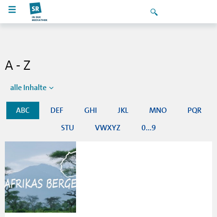
A - Z
alle Inhalte
ABC
DEF
GHI
JKL
MNO
PQR
STU
VWXYZ
0...9