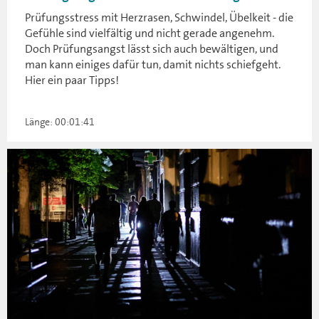
Prüfungsstress mit Herzrasen, Schwindel, Übelkeit - die
Gefühle sind vielfältig und nicht gerade angenehm.
Doch Prüfungsangst lässt sich auch bewältigen, und
man kann einiges dafür tun, damit nichts schiefgeht.
Hier ein paar Tipps!
Länge: 00:01:41