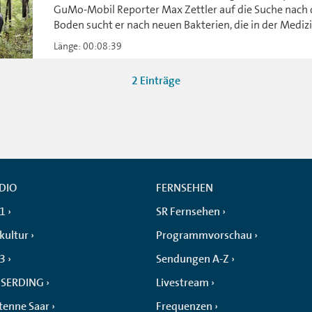
GuMo-Mobil Reporter Max Zettler auf die Suche nach d
Boden sucht er nach neuen Bakterien, die in der Mediz
Länge: 00:08:39
2 Einträge
DIO
FERNSEHEN
 1
SR Fernsehen
kultur
Programmvorschau
 3
Sendungen A-Z
SERDING
Livestream
tenne Saar
Frequenzen