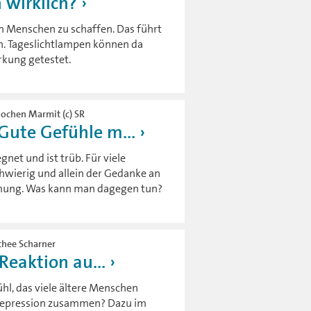
 wirklich?
en Menschen zu schaffen. Das führt
n. Tageslichtlampen können da
rkung getestet.
 Jochen Marmit (c) SR
Gute Gefühle m...
gnet und ist trüb. Für viele
wierig und allein der Gedanke an
timmung. Was kann man dagegen tun?
othee Scharner
Reaktion au...
hl, das viele ältere Menschen
r Depression zusammen? Dazu im