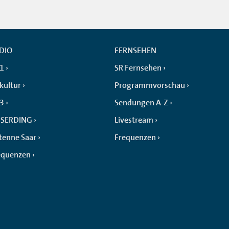
DIO
FERNSEHEN
 1
SR Fernsehen
kultur
Programmvorschau
 3
Sendungen A-Z
SERDING
Livestream
tenne Saar
Frequenzen
equenzen