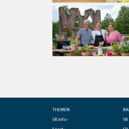
THEMEN
RA
SR info
SR