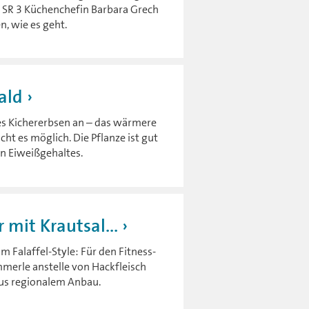
e. SR 3 Küchenchefin Barbara Grech
n, wie es geht.
ald
res Kichererbsen an – das wärmere
ht es möglich. Die Pflanze ist gut
en Eiweißgehaltes.
 mit Krautsal...
im Falaffel-Style: Für den Fitness-
merle anstelle von Hackfleisch
aus regionalem Anbau.