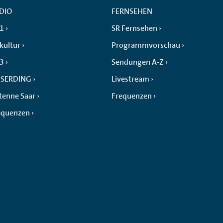
DIO
FERNSEHEN
 1
SR Fernsehen
kultur
Programmvorschau
 3
Sendungen A-Z
SERDING
Livestream
tenne Saar
Frequenzen
equenzen