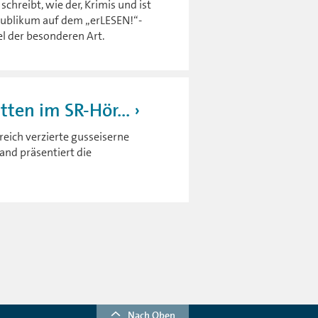
schreibt, wie der, Krimis und ist
 Publikum auf dem „erLESEN!“-
el der besonderen Art.
ten im SR-Hör...
reich verzierte gusseiserne
and präsentiert die
Nach Oben