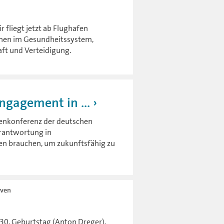
 fliegt jetzt ab Flughafen
änen im Gesundheitssystem,
aft und Verteidigung.
ngagement in ...
orenkonferenz der deutschen
rantwortung in
en brauchen, um zukunftsfähig zu
oven
30. Geburtstag (Anton Dreger).