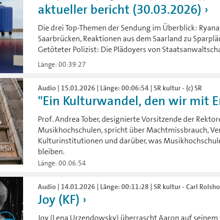
aktueller bericht (30.03.2026)
Die drei Top-Themen der Sendung im Überblick: Ryanair
Saarbrücken, Reaktionen aus dem Saarland zu Sparpl
Getöteter Polizist: Die Plädoyers von Staatsanwaltsch
Länge: 00:39:27
Audio | 15.01.2026 | Länge: 00:06:54 | SR kultur - (c) SR
"Ein Kulturwandel, den wir mit E
Prof. Andrea Tober, designierte Vorsitzende der Rekt
Musikhochschulen, spricht über Machtmissbrauch, Ve
Kulturinstitutionen und darüber, was Musikhochschul
bleiben.
Länge: 00:06:54
Audio | 14.01.2026 | Länge: 00:11:28 | SR kultur - Carl Rolsh
Joy (KF)
Joy (Lena Urzendowsky) überrascht Aaron auf seinem 