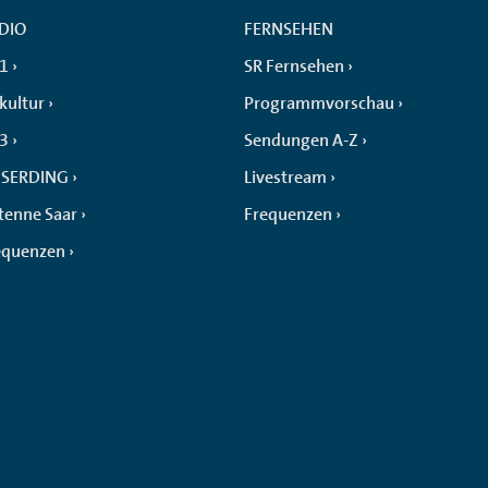
DIO
FERNSEHEN
 1
SR Fernsehen
kultur
Programmvorschau
 3
Sendungen A-Z
SERDING
Livestream
tenne Saar
Frequenzen
equenzen