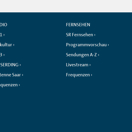
DIO
FERNSEHEN
 1
SR Fernsehen
kultur
Programmvorschau
 3
Sendungen A-Z
SERDING
Livestream
tenne Saar
Frequenzen
equenzen