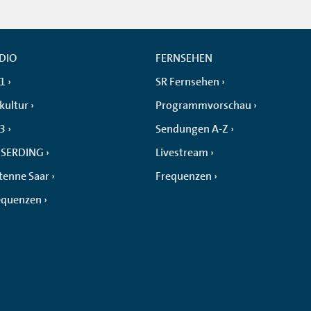
DIO
FERNSEHEN
 1
SR Fernsehen
kultur
Programmvorschau
 3
Sendungen A-Z
SERDING
Livestream
tenne Saar
Frequenzen
equenzen