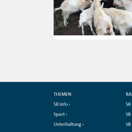
THEMEN
RA
SR info
SR
Sport
SR 
Unterhaltung
SR