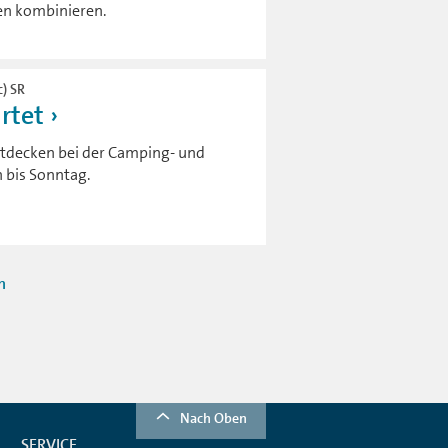
len kombinieren.
c) SR
rtet
ntdecken bei der Camping- und
h bis Sonntag.
n
Nach Oben
SERVICE