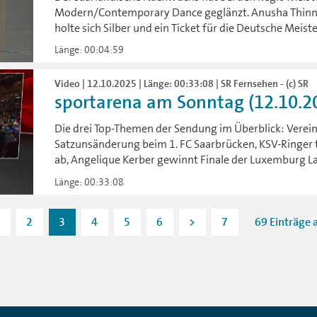
Modern/Contemporary Dance geglänzt. Anusha Thinne
holte sich Silber und ein Ticket für die Deutsche Meist
Länge: 00:04:59
Video | 12.10.2025 | Länge: 00:33:08 | SR Fernsehen - (c) SR
sportarena am Sonntag (12.10.2
Die drei Top-Themen der Sendung im Überblick: Verei
Satzunsänderung beim 1. FC Saarbrücken, KSV-Ringer 
ab, Angelique Kerber gewinnt Finale der Luxemburg La
Länge: 00:33:08
2
3
4
5
6
>
7
69 Einträge a