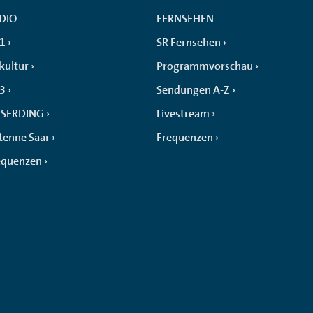
DIO
FERNSEHEN
 1
SR Fernsehen
kultur
Programmvorschau
 3
Sendungen A-Z
SERDING
Livestream
tenne Saar
Frequenzen
equenzen