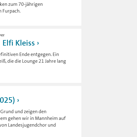
cken zum 70-jährigen
n Furpach.
yer
Elfi Kleiss
finitiven Ende entgegen. Ein
iß, die die Lounge 21 Jahre lang
2025)
 Grund und zeigen den
rdem gehen wir in Mannheim auf
t von Landesjugendchor und