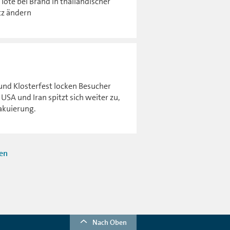
 Tote bei Brand in thailändischer
tz ändern
nd Klosterfest locken Besucher
SA und Iran spitzt sich weiter zu,
vakuierung.
ten
Nach Oben