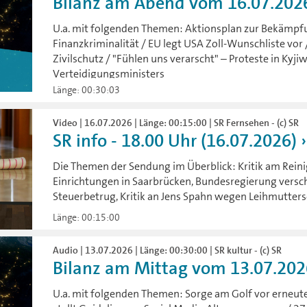
Bilanz am Abend vom 16.07.202
U.a. mit folgenden Themen: Aktionsplan zur Bekämpf
Finanzkriminalität / EU legt USA Zoll-Wunschliste vo
Zivilschutz / "Fühlen uns verarscht" – Proteste in Ky
Verteidigungsministers
Länge: 00:30:03
Video | 16.07.2026 | Länge: 00:15:00 | SR Fernsehen - (c) SR
SR info - 18.00 Uhr (16.07.2026)
Die Themen der Sendung im Überblick: Kritik am Rein
Einrichtungen in Saarbrücken, Bundesregierung versc
Steuerbetrug, Kritik an Jens Spahn wegen Leihmutters
Länge: 00:15:00
Audio | 13.07.2026 | Länge: 00:30:00 | SR kultur - (c) SR
Bilanz am Mittag vom 13.07.202
U.a. mit folgenden Themen: Sorge am Golf vor erneut