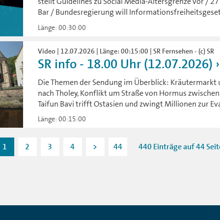
stellt Guidelines zu Social Media-Altersgrenze vor / 27
Bar / Bundesregierung will Informationsfreiheitsgese
Länge: 00:30:00
Video | 12.07.2026 | Länge: 00:15:00 | SR Fernsehen - (c) SR
SR info - 18.00 Uhr (12.07.2026)
Die Themen der Sendung im Überblick: Kräutermarkt u
nach Tholey, Konflikt um Straße von Hormus zwischen U
Taifun Bavi trifft Ostasien und zwingt Millionen zur E
Länge: 00:15:00
1
2
3
4
>
44
440 Einträge auf 44 Sei