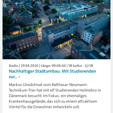
Audio | 29.04.2026 | Länge: 00:04:44 | SR kultur - (c) SR
Nachhaltiger Stadtumbau: Mit Studierenden
zur...
Markus Ghodstinat vom Balthasar-Neumann-
Technikum Trier hat mit elf Studierenden Holstebro in
Dänemark besucht. Im Fokus: ein ehemaliges
Krankenhausgelände, das sich zu einem attraktiven
Viertel für die Einwohner entwickeln soll.