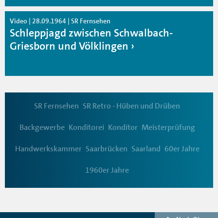
Video | 28.09.1964 | SR Fernsehen
Schleppjagd zwischen Schwalbach-
Griesborn und Völklingen
SR Fernsehen
SR Retro - Hüben und Drüben
Backgewerbe
Konditorei
Konditor
Meisterprüfung
Handwerkskammer
Saarbrücken
Saarland
60er Jahre
1960er Jahre