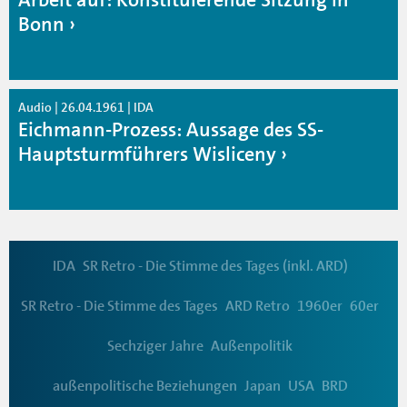
Bonn
Audio | 26.04.1961 | IDA
Eichmann-Prozess: Aussage des SS-
Hauptsturmführers Wisliceny
IDA
SR Retro - Die Stimme des Tages (inkl. ARD)
SR Retro - Die Stimme des Tages
ARD Retro
1960er
60er
Sechziger Jahre
Außenpolitik
außenpolitische Beziehungen
Japan
USA
BRD