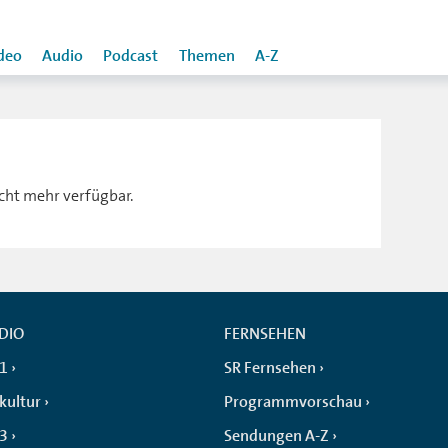
deo
Audio
Podcast
Themen
A-Z
icht mehr verfügbar.
DIO
FERNSEHEN
 1
SR Fernsehen
kultur
Programmvorschau
 3
Sendungen A-Z