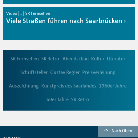
Video | .. | SR Fernsehen
Viele Straßen führen nach Saarbrücken
SR Fernsehen
SR Retro - Abendschau
Kultur
Literatur
Schriftsteller
Gustav Regler
Preisverleihung
Auszeichnung
Kunstpreis des Saarlandes
1960er Jahre
60er Jahre
SR Retro
Nach Oben