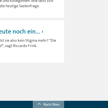
e und Kolleginnen. Wie lässt sich
die heutige Seelenfrage.
ute noch ein...
t sie also kein Stigma mehr? "Die
", sagt Riccardo Frink.
Nach Oben