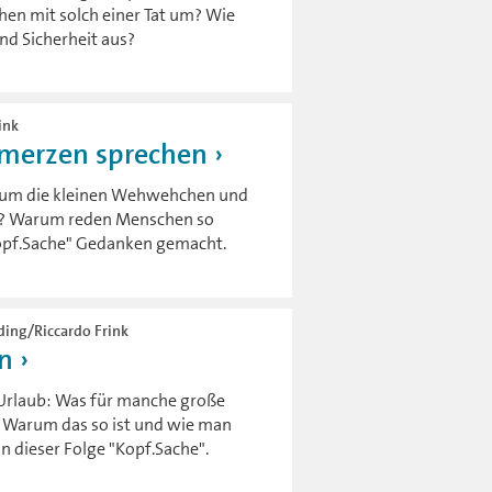
en mit solch einer Tat um? Wie
nd Sicherheit aus?
ink
hmerzen sprechen
he um die kleinen Wehwehchen und
so? Warum reden Menschen so
Kopf.Sache" Gedanken gemacht.
eding/Riccardo Frink
en
en Urlaub: Was für manche große
h. Warum das so ist und wie man
n dieser Folge "Kopf.Sache".