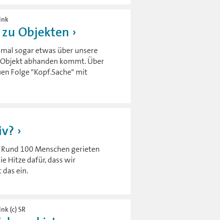
ink
 zu Objekten
hmal sogar etwas über unsere
in Objekt abhanden kommt. Über
uen Folge "Kopf.Sache" mit
iv?
: Rund 100 Menschen gerieten
ie Hitze dafür, dass wir
 das ein.
nk (c) SR